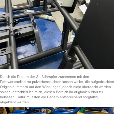
Da ich die Federn der Stoßdämpfer zusammen mit den
Fahrwerksteilen rot pulverbeschichten lassen wollte, die aufgedruckten
Originalnummern auf den Windungen jedoch nicht überdeckt werden
sollten, entschied ich mich, diesen Bereich im originalen Blau zu
belassen. Dafür mussten die Federn entsprechend sorgfältig
abgeklebt werden.