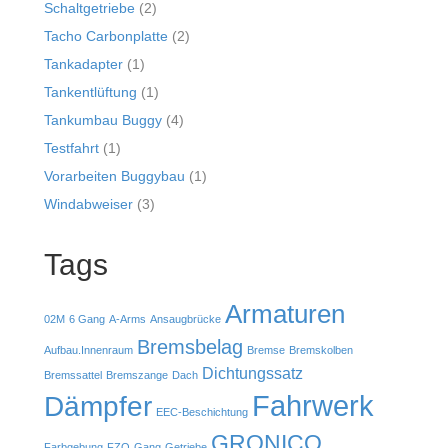
Schaltgetriebe
(2)
Tacho Carbonplatte
(2)
Tankadapter
(1)
Tankentlüftung
(1)
Tankumbau Buggy
(4)
Testfahrt
(1)
Vorarbeiten Buggybau
(1)
Windabweiser
(3)
Tags
Armaturen
02M
6 Gang
A-Arms
Ansaugbrücke
Bremsbelag
Aufbau.Innenraum
Bremse
Bremskolben
Dichtungssatz
Bremssattel
Bremszange
Dach
Fahrwerk
Dämpfer
EEC-Beschichtung
GRONICO
Farbgebung
FZQ
Gang
Getriebe