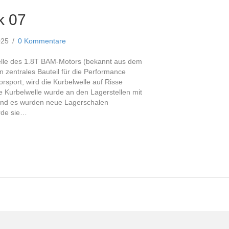
k 07
2025
/
0 Kommentare
elle des 1.8T BAM-Motors (bekannt aus dem
n zentrales Bauteil für die Performance
sport, wird die Kurbelwelle auf Risse
e Kurbelwelle wurde an den Lagerstellen mit
 und es wurden neue Lagerschalen
rde sie…
erk 07