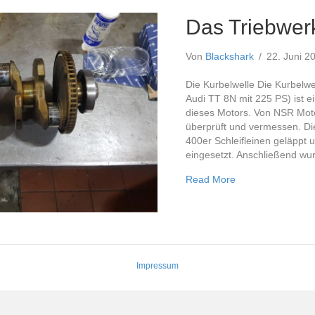
Das Triebwer
Von
Blackshark
/
22. Juni 
Die Kurbelwelle Die Kurbelw
Audi TT 8N mit 225 PS) ist ei
dieses Motors. Von NSR Motor
überprüft und vermessen. Di
400er Schleifleinen geläppt
eingesetzt. Anschließend wu
about Das Triebw
Read More
Impressum