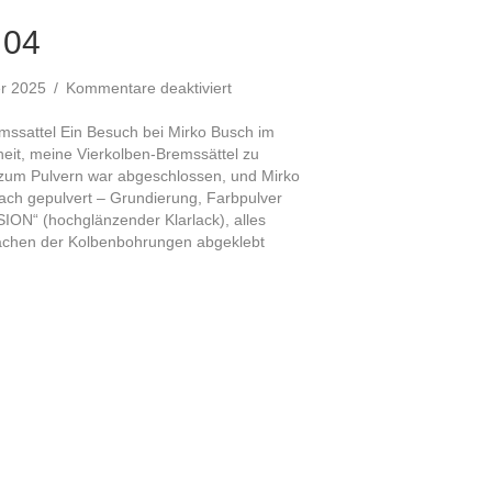
 04
für
er 2025
/
Kommentare deaktiviert
Bremsanlage
04
mssattel Ein Besuch bei Mirko Busch im
heit, meine Vierkolben-Bremssättel zu
g zum Pulvern war abgeschlossen, und Mirko
fach gepulvert – Grundierung, Farbpulver
ON“ (hochglänzender Klarlack), alles
ächen der Kolbenbohrungen abgeklebt
ge 04