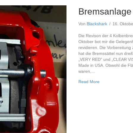
Bremsanlage
Von
Blackshark
/
16. Oktob
Die Revison der 4 Kolbenbre
Oktober bot mir die Gelegen
revidieren. Die Vorbereitun
hat die Bremssättel nun drei
„VERY RED“ und „CLEAR VISI
Made in USA. Obwohl die Fl
waren,…
about Bremsanla
Read More