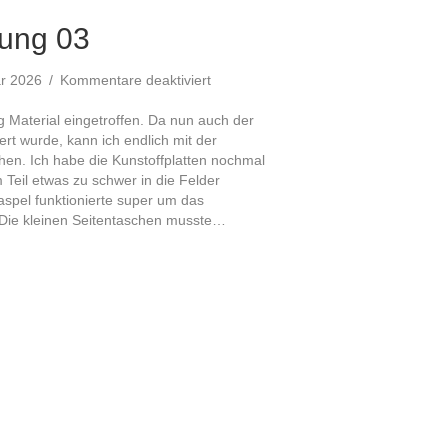
dung 03
für
ar 2026
/
Kommentare deaktiviert
Innenverkleidung
03
ung Material eingetroffen. Da nun auch der
ert wurde, kann ich endlich mit der
hen. Ich habe die Kunstoffplatten nochmal
 Teil etwas zu schwer in die Felder
aspel funktionierte super um das
 Die kleinen Seitentaschen musste…
eidung 03