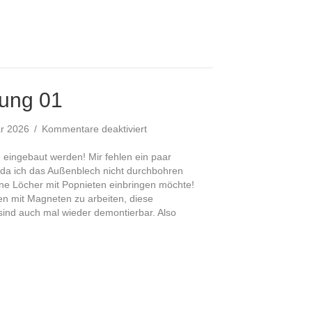
dung 01
für
ar 2026
/
Kommentare deaktiviert
Innenverkleidung
01
g eingebaut werden! Mir fehlen ein paar
, da ich das Außenblech nicht durchbohren
ne Löcher mit Popnieten einbringen möchte!
en mit Magneten zu arbeiten, diese
sind auch mal wieder demontierbar. Also
eidung 01