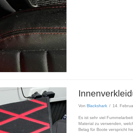
Innenverklei
Von
Blackshark
/
14. Febru
Es ist sehr viel Fummelarbeit
Material zu verwenden, welch
Belag für Boote verspricht hi