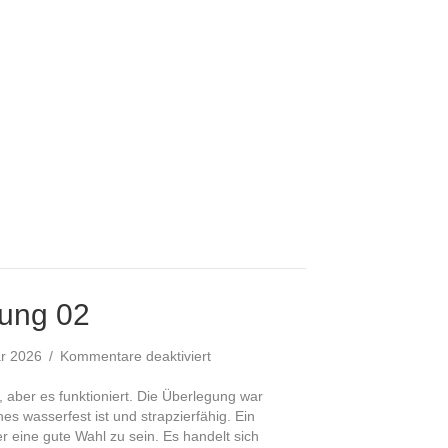
dung 02
für
ar 2026
/
Kommentare deaktiviert
Innenverkleidung
02
, aber es funktioniert. Die Überlegung war
es wasserfest ist und strapzierfähig. Ein
er eine gute Wahl zu sein. Es handelt sich