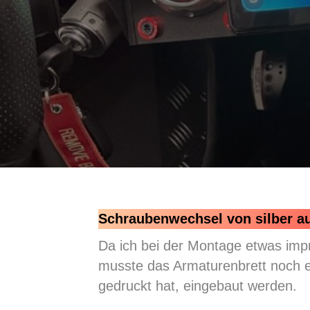
Schraubenwechsel von silber a
Da ich bei der Montage etwas impr
musste das Armaturenbrett noch 
gedruckt hat, eingebaut werden.