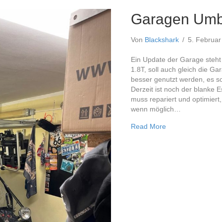
Garagen Umb
Von
Blackshark
/
5. Februa
Ein Update der Garage steht
1.8T, soll auch gleich die G
besser genutzt werden, es s
Derzeit ist noch der blanke 
muss repariert und optimiert
wenn möglich…
about Garagen U
Read More